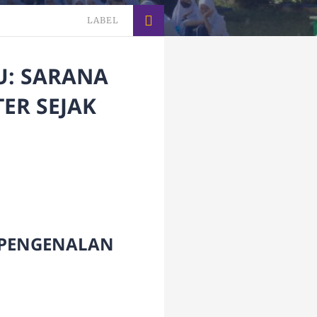
LABEL
U: SARANA
ER SEJAK
A PENGENALAN