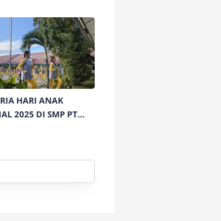
ERIA HARI ANAK
AL 2025 DI SMP PT
GKAYU: SEMANGAT
5
DAN CINTA TANAH AIR