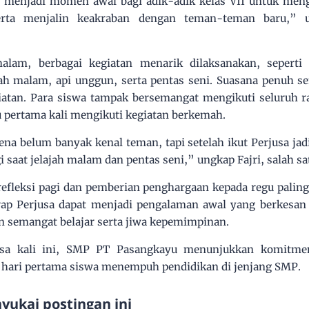
i menjadi momen awal bagi adik-adik kelas VII untuk meng
 serta menjalin keakraban dengan teman-teman baru,” 
lam, berbagai kegiatan menarik dilaksanakan, seperti p
jah malam, api unggun, serta pentas seni. Suasana penuh 
giatan. Para siswa tampak bersemangat mengikuti seluruh 
u pertama kali mengikuti kegiatan berkemah.
na belum banyak kenal teman, tapi setelah ikut Perjusa jadi
i saat jelajah malam dan pentas seni,” ungkap Fajri, salah sat
refleksi pagi dan pemberian penghargaan kepada regu paling
ap Perjusa dapat menjadi pengalaman awal yang berkesan 
 semangat belajar serta jiwa kepemimpinan.
usa kali ini, SMP PT Pasangkayu menunjukkan komitm
k hari pertama siswa menempuh pendidikan di jenjang SMP.
ukai postingan ini