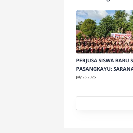
PERJUSA SISWA BARU 
PASANGKAYU: SARAN
PENGENALAN DAN
July 26 2025
PEMBENTUKAN KARAK
SEJAK DINI