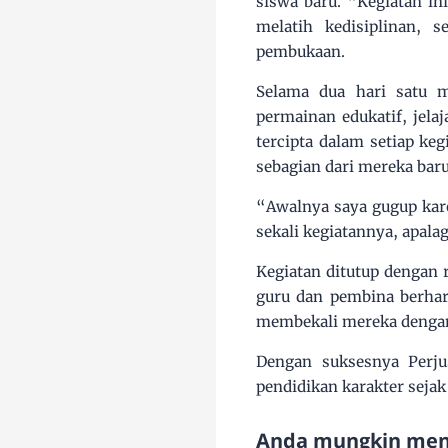
siswa baru. “Kegiatan in
melatih kedisiplinan,
pembukaan.
Selama dua hari satu ma
permainan edukatif, jela
tercipta dalam setiap ke
sebagian dari mereka bar
“Awalnya saya gugup kare
sekali kegiatannya, apalag
Kegiatan ditutup dengan 
guru dan pembina berhar
membekali mereka dengan
Dengan suksesnya Perj
pendidikan karakter seja
Anda mungkin meny