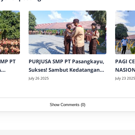
SMP PT
PURJUSA SMP PT Pasangkayu,
PAGI C
A
Sukses! Sambut Kedatangan
NASION
Peserta Baru GUDEP
PASAN
July 26 2025
July 23 202
TER
01.013/01.014
SEHAT 
Show Comments (0)