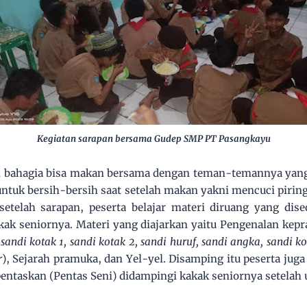
Kegiatan sarapan bersama Gudep SMP PT Pasangkayu
n bahagia bisa makan bersama dengan teman-temannya yan
 untuk bersih-bersih saat setelah makan yakni mencuci pir
setelah sarapan, peserta belajar materi diruang yang dis
ak seniornya. Materi yang diajarkan yaitu Pengenalan kep
sandi kotak 1, sandi kotak 2, sandi huruf, sandi angka, sandi k
r
), Sejarah pramuka, dan Yel-yel. Disamping itu peserta jug
pentaskan (Pentas Seni) didampingi kakak seniornya setelah 