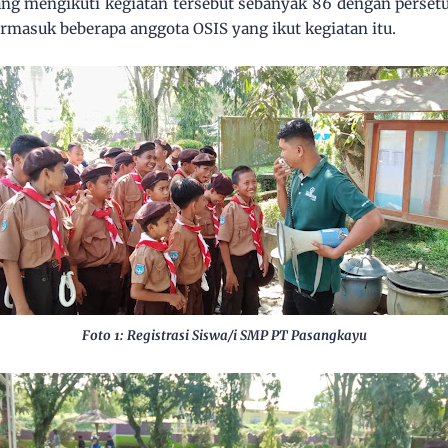
ng mengikuti kegiatan tersebut sebanyak 86 dengan persetu
termasuk beberapa anggota OSIS yang ikut kegiatan itu.
Foto 1: Registrasi Siswa/i SMP PT Pasangkayu