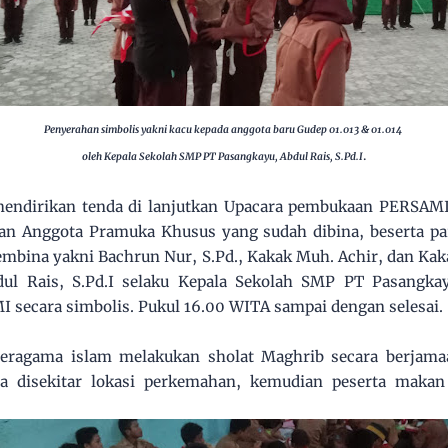
Penyerahan simbolis yakni kacu kepada anggota baru Gudep 01.013 & 01.014
.
oleh Kepala Sekolah SMP PT Pasangkayu, Abdul Rais, S.Pd.I
 mendirikan tenda di lanjutkan Upacara pembukaan PERSAMI
dan Anggota Pramuka Khusus yang sudah dibina, beserta pa
mbina yakni Bachrun Nur, S.Pd., Kakak Muh. Achir, dan Kak
ul Rais, S.Pd.I selaku Kepala Sekolah SMP PT Pasangka
secara simbolis. Pukul 16.00 WITA sampai dengan selesai.
 beragama islam melakukan sholat Maghrib secara berjam
a disekitar lokasi perkemahan, kemudian peserta maka