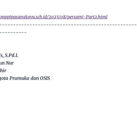
smpptpasangkayu.sch.id/2023/08/persami-Part2.html
--------------------------------------------------
----------
, S.Pd.I.
un Nur
hir
gota Pramuka dan OSIS