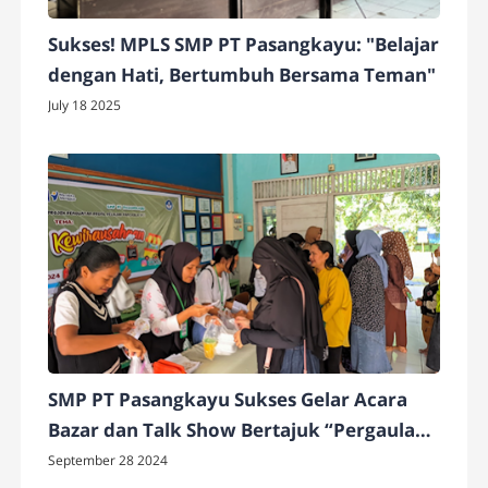
Sukses! MPLS SMP PT Pasangkayu: "Belajar
dengan Hati, Bertumbuh Bersama Teman"
July 18 2025
SMP PT Pasangkayu Sukses Gelar Acara
Bazar dan Talk Show Bertajuk “Pergaulan
Bebas di Kalangan Remaja”, dalam Rangka
September 28 2024