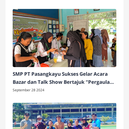
SMP PT Pasangkayu Sukses Gelar Acara
Bazar dan Talk Show Bertajuk “Pergaulan
Bebas di Kalangan Remaja”, dalam Rangka
September 28 2024
Pelaksanaan Projek Penguatan Profil
Pelajara Pancasila