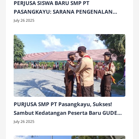
PERJUSA SISWA BARU SMP PT
PASANGKAYU: SARANA PENGENALAN
DAN PEMBENTUKAN KARAKTER SEJAK
July 26 2025
DINI
PURJUSA SMP PT Pasangkayu, Sukses!
Sambut Kedatangan Peserta Baru GUDEP
01.013/01.014
July 26 2025